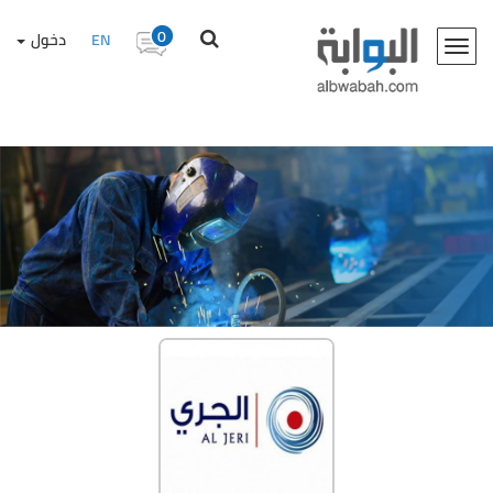
0
EN
دخول
Toggle
navigation