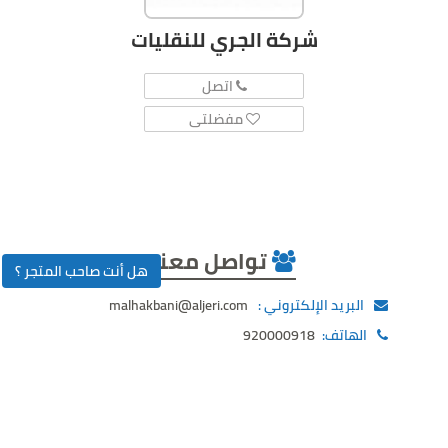
شركة الجري للنقليات
اتصل
مفضلتى
تواصل معنا
هل أنت صاحب المتجر ؟
البريد الإلكتروني :
malhakbani@aljeri.com
الهاتف:
920000918